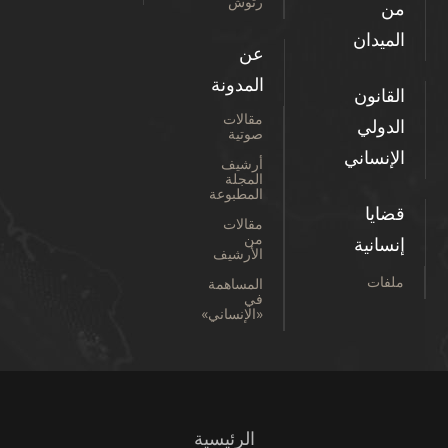
رتوش
من
الميدان
عن
المدونة
القانون
مقالات
الدولي
صوتية
الإنساني
أرشيف
المجلة
المطبوعة
قضايا
مقالات
من
إنسانية
الأرشيف
ملفات
المساهمة
في
«الإنساني»
الرئيسية