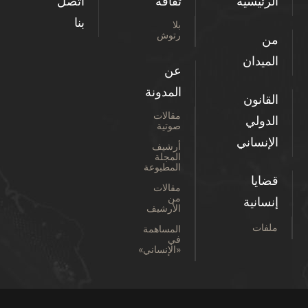
الرئيسية
ثقافة
اتصل
بنا
بلا
رتوش
من
الميدان
عن
المدونة
القانون
مقالات
الدولي
صوتية
الإنساني
أرشيف
المجلة
المطبوعة
قضايا
مقالات
من
إنسانية
الأرشيف
ملفات
المساهمة
في
«الإنساني»