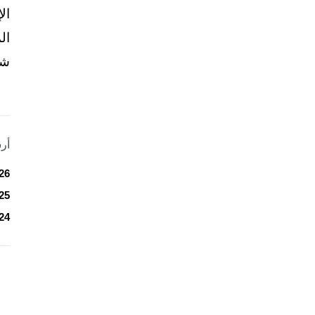
ال
ال
شخ
أر
26
25
24