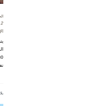
ال
2 تشرين الأول / أكتوبر، 2025
ال
يت
ال
نف
بل