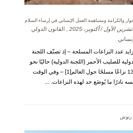
حوار والكرامة ومساهمة العمل الإنساني في إرساء السلام
, القانون الدولي
إنساني
زايد عدد النزاعات المسلحة – إذ تصنّف اللجنة
دولية للصليب الأحمر (اللجنة الدولية) حاليًا نحو
130 نزاعًا مسلحًا حول العالم[1] – وفي الوقت
سه نادرًا ما يُوضَع حد لهذه النزاعات. ...
ا رتوش