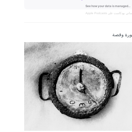
نساني
بودكاست على Apple Podcasts
رة وقصة