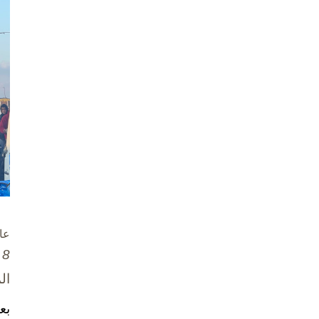
عا
8 تشرين الأول / أكتوبر، 2025
ال
بع