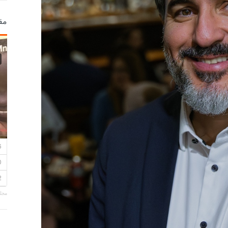
مق
مجلة