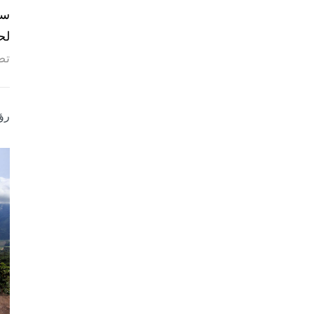
لح
تص
رؤ