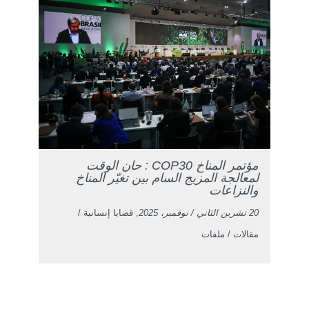
مؤتمر المناخ COP30 : حان الوقت
لمعالجة المزيج السام بين تغيّر المناخ
والنزاعات
20 تشرين الثاني / نوفمبر، 2025
, قضايا إنسانية /
مقالات / ملفات