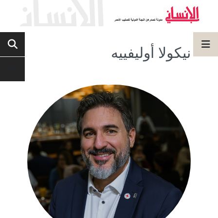
نيكولا أوليفييه