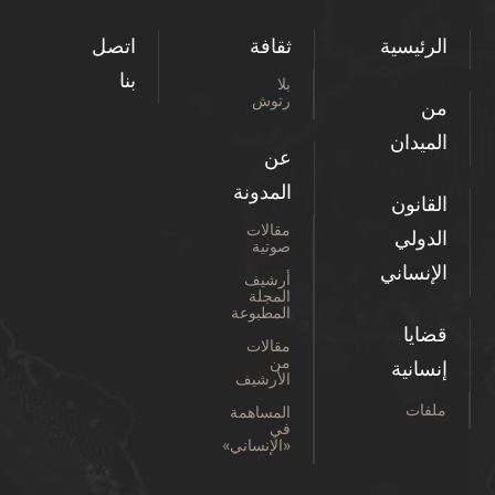
الرئيسية
ثقافة
اتصل
بنا
بلا
رتوش
من
الميدان
عن
المدونة
القانون
مقالات
الدولي
صوتية
الإنساني
أرشيف
المجلة
المطبوعة
قضايا
مقالات
من
إنسانية
الأرشيف
ملفات
المساهمة
في
«الإنساني»