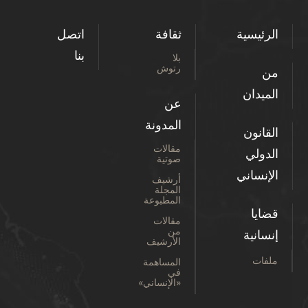
الرئيسية
ثقافة
اتصل
بنا
بلا
رتوش
من
الميدان
عن
المدونة
القانون
مقالات
الدولي
صوتية
الإنساني
أرشيف
المجلة
المطبوعة
قضايا
مقالات
من
إنسانية
الأرشيف
ملفات
المساهمة
في
«الإنساني»