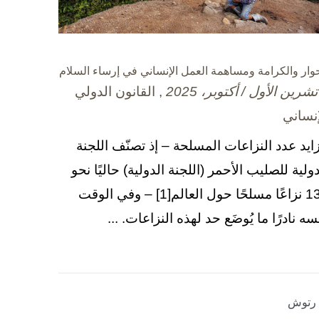
حوار والكرامة ومساهمة العمل الإنساني في إرساء السلام
, القانون الدولي
إنساني
زايد عدد النزاعات المسلحة – إذ تصنّف اللجنة
دولية للصليب الأحمر (اللجنة الدولية) حاليًا نحو
130 نزاعًا مسلحًا حول العالم[1] – وفي الوقت
سه نادرًا ما يُوضَع حد لهذه النزاعات. ...
ا رتوش