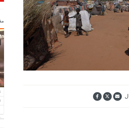
مق
ل
مجلة