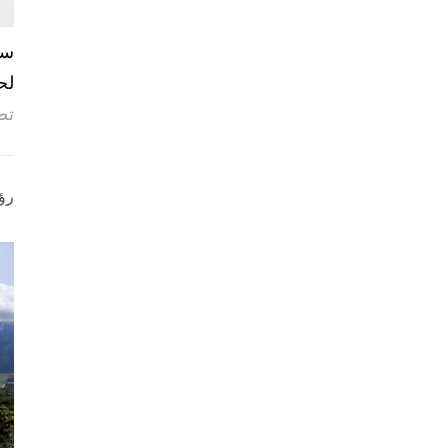
لح
تص
رؤ