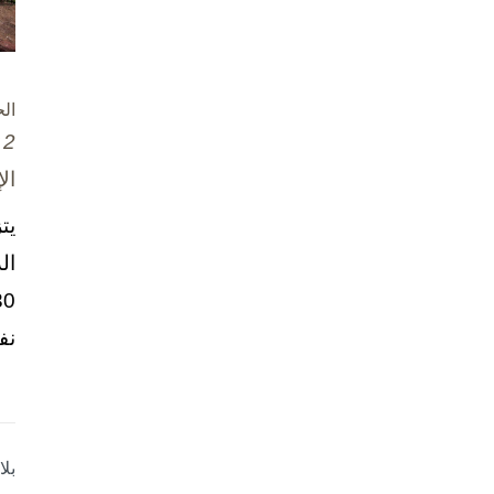
ال
2 تشرين الأول / أكتوبر، 2025
ال
يت
ال
نف
بل