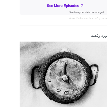
نساني
بودكاست على Apple Podcasts
رة وقصة