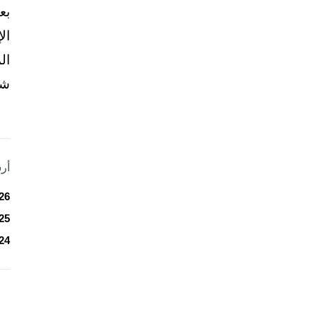
بع
ال
ال
شخ
أر
26
25
24