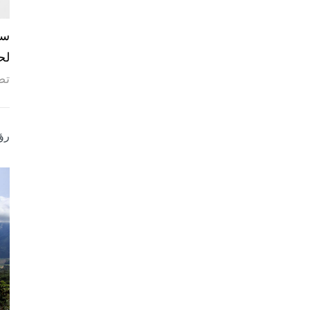
لح
تص
رؤ