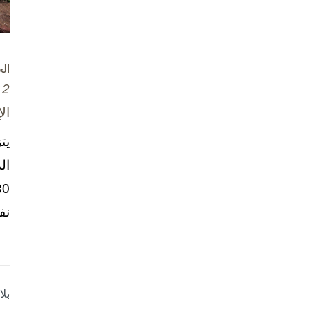
ال
2 تشرين الأول / أكتوبر، 2025
ال
يت
ال
نف
بل