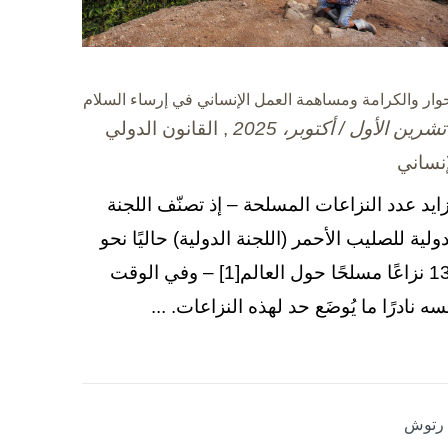
حوار والكرامة ومساهمة العمل الإنساني في إرساء السلام
, القانون الدولي
إنساني
زايد عدد النزاعات المسلحة – إذ تصنّف اللجنة
دولية للصليب الأحمر (اللجنة الدولية) حاليًا نحو
130 نزاعًا مسلحًا حول العالم[1] – وفي الوقت
سه نادرًا ما يُوضَع حد لهذه النزاعات. ...
ا رتوش