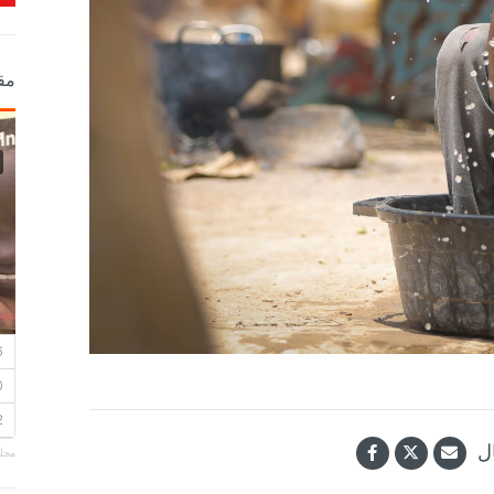
مق
ل
مجلة