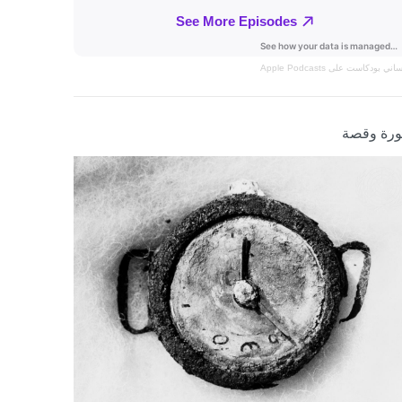
نساني
بودكاست على Apple Podcasts
رة وقصة