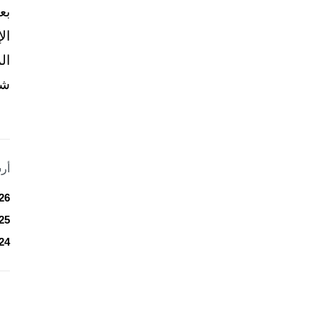
بع
ال
ال
شخ
أر
26
25
24