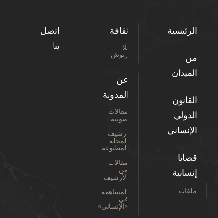
الرئيسية
ثقافة
اتصل
بنا
بلا
رتوش
من
الميدان
عن
المدونة
القانون
مقالات
الدولي
صوتية
الإنساني
أرشيف
المجلة
المطبوعة
قضايا
مقالات
من
إنسانية
الأرشيف
ملفات
المساهمة
في
«الإنساني»