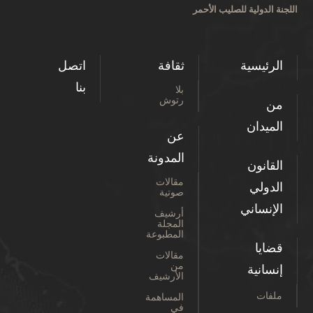
اللجنة الدولية للصليب الأحمر
الرئيسية
ثقافة
اتصل
بنا
بلا
رتوش
من
الميدان
عن
المدونة
القانون
مقالات
الدولي
صوتية
الإنساني
أرشيف
المجلة
المطبوعة
قضايا
مقالات
من
إنسانية
الأرشيف
ملفات
المساهمة
في