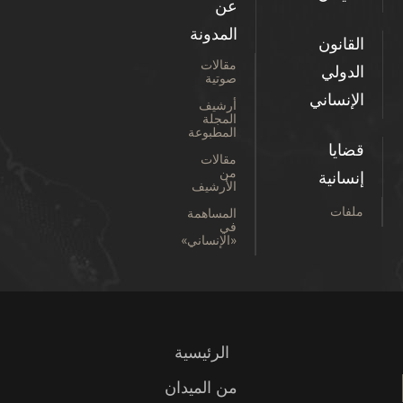
عن
المدونة
القانون
مقالات
الدولي
صوتية
الإنساني
أرشيف
المجلة
المطبوعة
قضايا
مقالات
من
إنسانية
الأرشيف
ملفات
المساهمة
في
«الإنساني»
الرئيسية
من الميدان