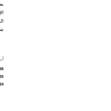
بع
ال
ال
شخ
أر
26
25
24