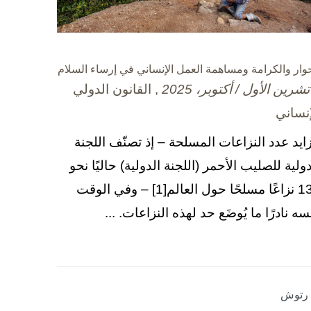
حوار والكرامة ومساهمة العمل الإنساني في إرساء السلام
, القانون الدولي
إنساني
زايد عدد النزاعات المسلحة – إذ تصنّف اللجنة
دولية للصليب الأحمر (اللجنة الدولية) حاليًا نحو
130 نزاعًا مسلحًا حول العالم[1] – وفي الوقت
سه نادرًا ما يُوضَع حد لهذه النزاعات. ...
ا رتوش