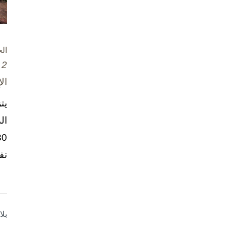
ال
2 تشرين الأول / أكتوبر، 2025
ال
يت
ال
نف
بل