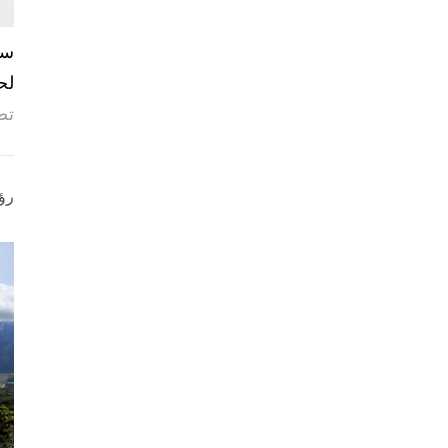
لح
تص
رؤ