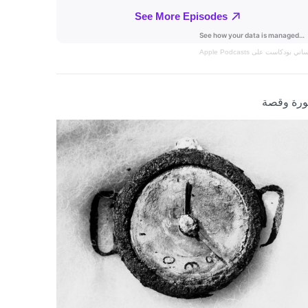
نساني
بودكاست على Apple Podcasts
رة وقصة