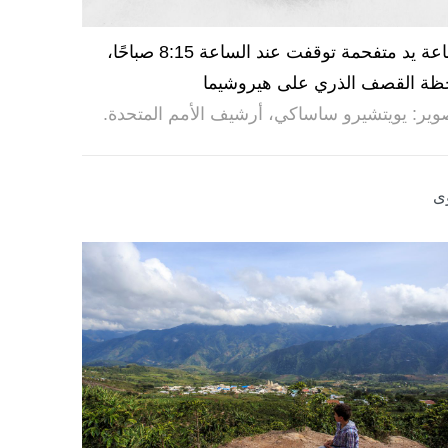
ساعة يد متفحمة توقفت عند الساعة 8:15 صباحًا،
ظة القصف الذري على هيروشيما
وير: يويتشيرو ساساكي، أرشيف الأمم المتحدة.
ى