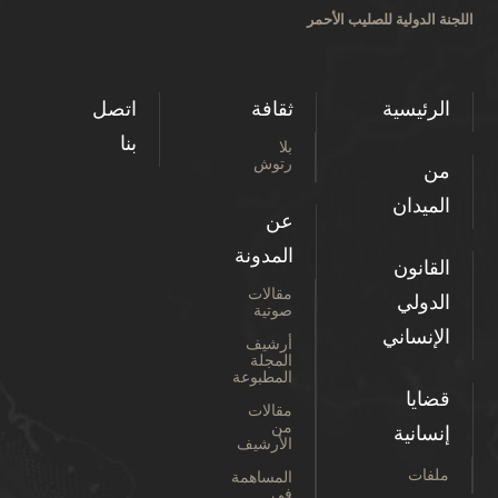
اللجنة الدولية للصليب الأحمر
الرئيسية
ثقافة
اتصل
بنا
بلا
رتوش
من
الميدان
عن
المدونة
القانون
مقالات
الدولي
صوتية
الإنساني
أرشيف
المجلة
المطبوعة
قضايا
مقالات
من
إنسانية
الأرشيف
ملفات
المساهمة
في