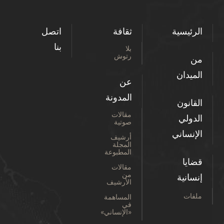
الرئيسية
ثقافة
اتصل
بنا
بلا
رتوش
من
الميدان
عن
المدونة
القانون
مقالات
الدولي
صوتية
الإنساني
أرشيف
المجلة
المطبوعة
قضايا
مقالات
من
إنسانية
الأرشيف
ملفات
المساهمة
في
«الإنساني»