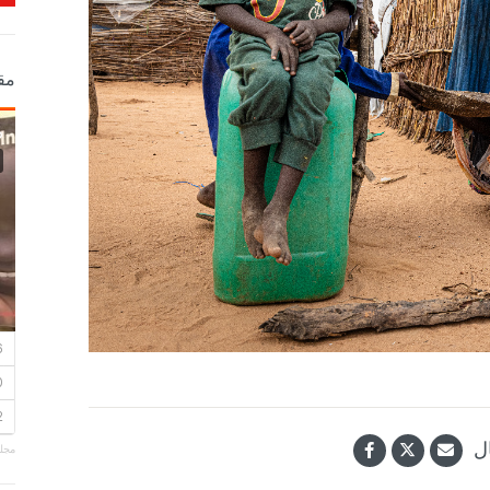
مق
ل
مجلة