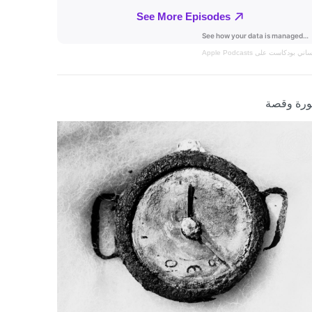
نساني
بودكاست على Apple Podcasts
رة وقصة