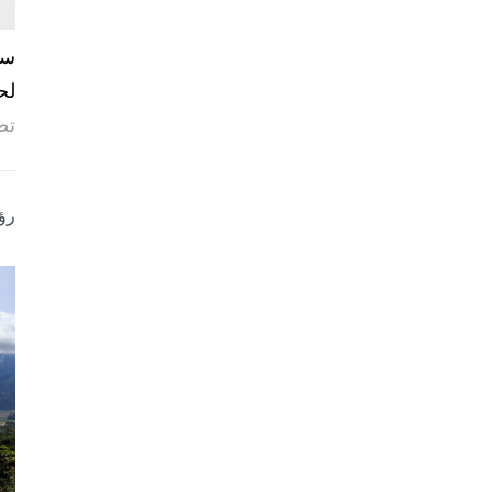
لح
تص
رؤ