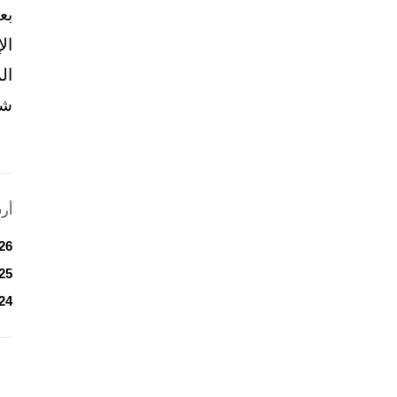
بع
ال
ال
شخ
أر
26
25
24