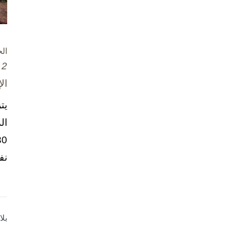
ال
2 تشرين الأول / أكتوبر، 2025
ال
يت
ال
نف
بل