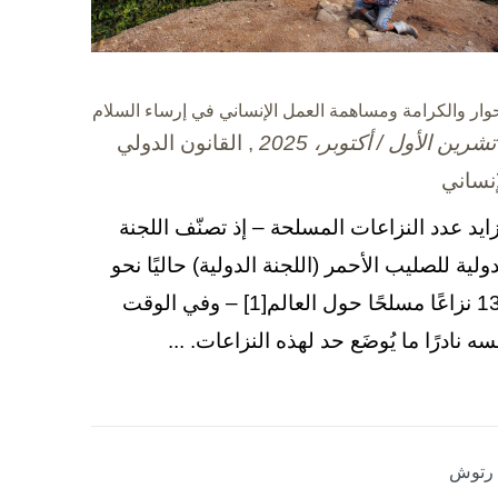
حوار والكرامة ومساهمة العمل الإنساني في إرساء السلام
, القانون الدولي
إنساني
زايد عدد النزاعات المسلحة – إذ تصنّف اللجنة
دولية للصليب الأحمر (اللجنة الدولية) حاليًا نحو
130 نزاعًا مسلحًا حول العالم[1] – وفي الوقت
سه نادرًا ما يُوضَع حد لهذه النزاعات. ...
ا رتوش