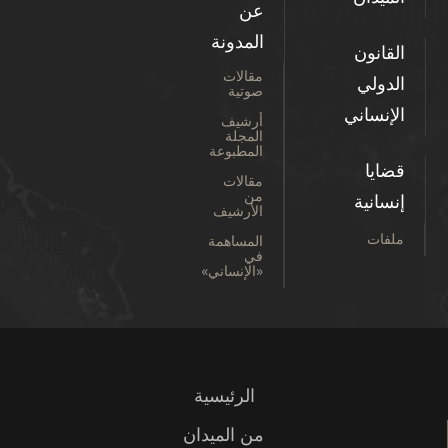
عن
المدونة
القانون
مقالات
الدولي
صوتية
الإنساني
أرشيف
المجلة
المطبوعة
قضايا
مقالات
من
إنسانية
الأرشيف
ملفات
المساهمة
في
«الإنساني»
الرئيسية
من الميدان