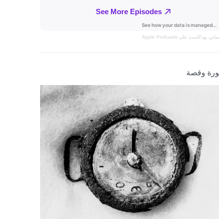
نساني
بودكاست على Apple Podcasts
رة وقصة