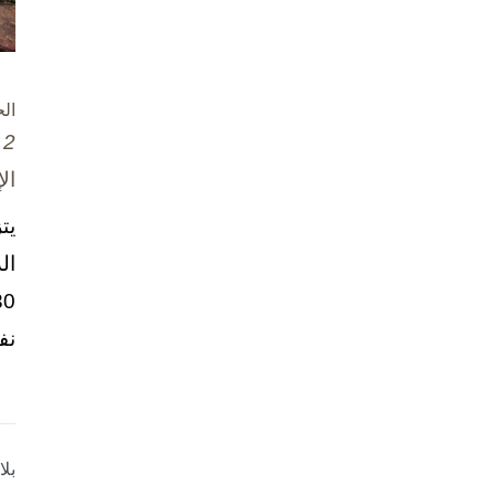
ال
2 تشرين الأول / أكتوبر، 2025
ال
يت
ال
نف
بل