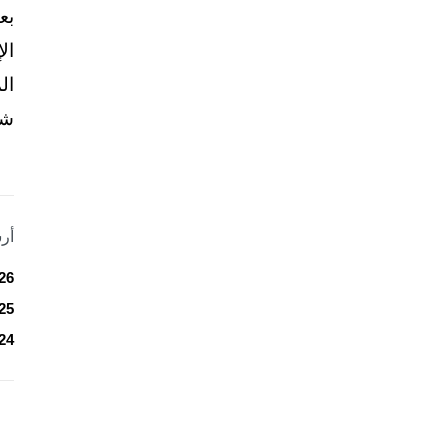
بع
ال
ال
شخ
أر
26
25
24