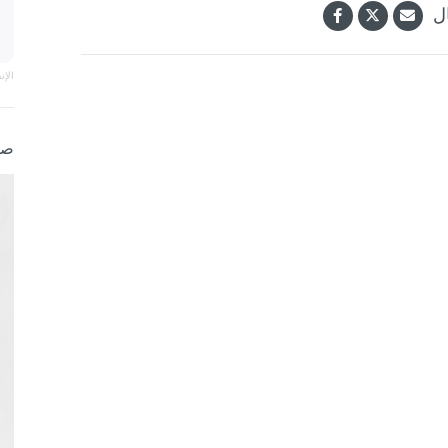
ل
الإ
صو