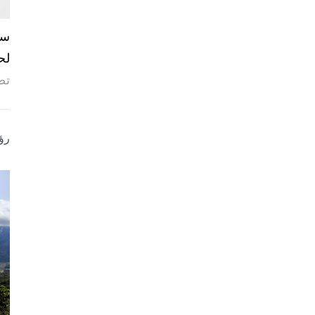
لح
تص
رؤ