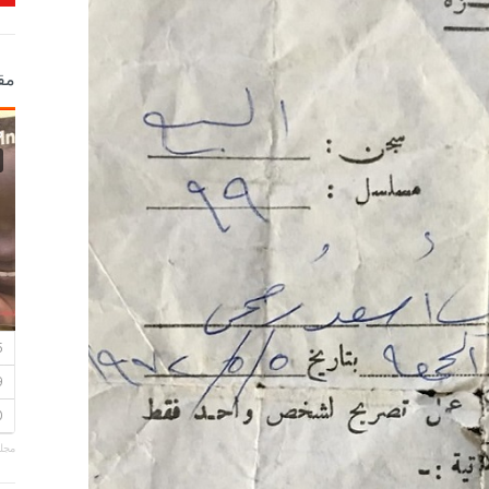
مق
مجلة