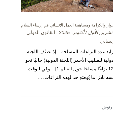
حوار والكرامة ومساهمة العمل الإنساني في إرساء السلام
, القانون الدولي
إنساني
زايد عدد النزاعات المسلحة – إذ تصنّف اللجنة
دولية للصليب الأحمر (اللجنة الدولية) حاليًا نحو
130 نزاعًا مسلحًا حول العالم[1] – وفي الوقت
سه نادرًا ما يُوضَع حد لهذه النزاعات. ...
ا رتوش