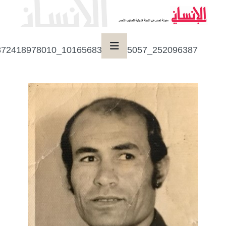
252096387_1016568304199505