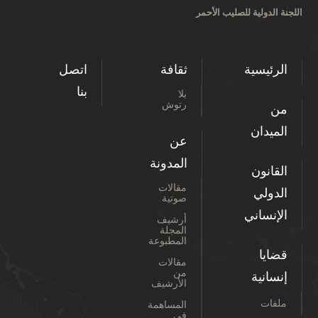
اللجنة الدولية للصليب الأحمر
الرئيسية
ثقافة
اتصل
بنا
بلا
رتوش
من
الميدان
عن
المدونة
القانون
مقالات
الدولي
صوتية
الإنساني
أرشيف
المجلة
المطبوعة
قضايا
مقالات
من
إنسانية
الأرشيف
ملفات
المساهمة
في