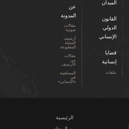
الميدان
عن
المدونة
القانون
مقالات
الدولي
صوتية
الإنساني
أرشيف
المجلة
المطبوعة
قضايا
مقالات
من
إنسانية
الأرشيف
ملفات
المساهمة
في
«الإنساني»
الرئيسية
من الميدان