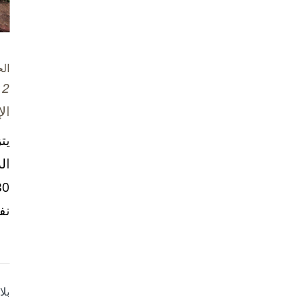
ال
2 تشرين الأول / أكتوبر، 2025
ال
يت
ال
نف
بل