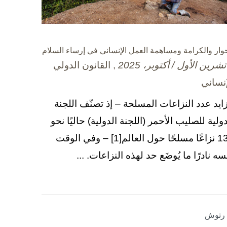
حوار والكرامة ومساهمة العمل الإنساني في إرساء السلام
, القانون الدولي
إنساني
زايد عدد النزاعات المسلحة – إذ تصنّف اللجنة
دولية للصليب الأحمر (اللجنة الدولية) حاليًا نحو
130 نزاعًا مسلحًا حول العالم[1] – وفي الوقت
سه نادرًا ما يُوضَع حد لهذه النزاعات. ...
ا رتوش