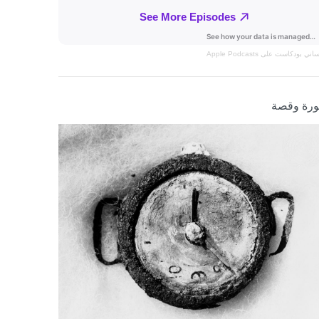
نساني
بودكاست على Apple Podcasts
رة وقصة