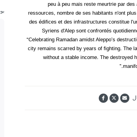
peu à peu mais reste meurtrie par des 
بو
ressources, nombre de ses habitants n'ont plus 
des édifices et des infrastructures constitue l'
Syriens d'Alep sont confrontés quotidien
“Celebrating Ramadan amidst Aleppo’s destructio
city remains scarred by years of fighting. The 
without a stable income. The destroyed h
manifo
ل