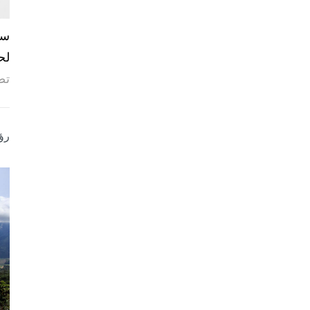
لح
تص
رؤ