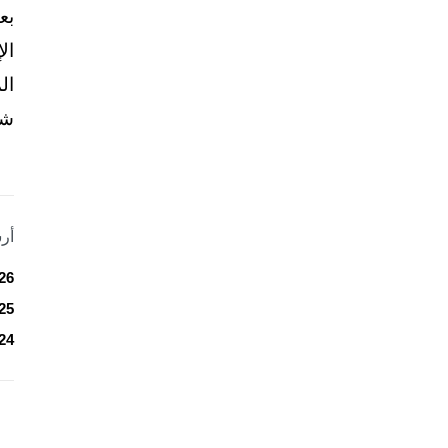
بع
ال
ال
شخ
أر
26
25
24