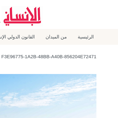
الرئيسية
من الميدان
القانون الدولي الإ
F3E96775-1A2B-48BB-A40B-856204E72471 – حمد عبدالله