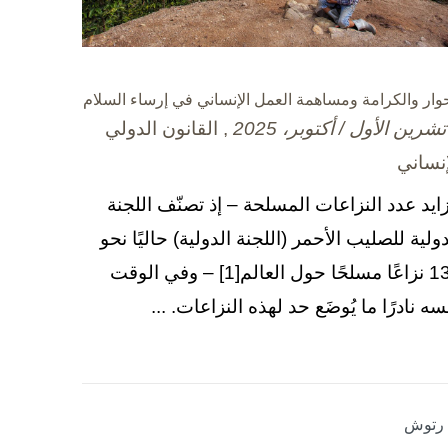
حوار والكرامة ومساهمة العمل الإنساني في إرساء السلام
, القانون الدولي
إنساني
زايد عدد النزاعات المسلحة – إذ تصنّف اللجنة
دولية للصليب الأحمر (اللجنة الدولية) حاليًا نحو
130 نزاعًا مسلحًا حول العالم[1] – وفي الوقت
سه نادرًا ما يُوضَع حد لهذه النزاعات. ...
ا رتوش