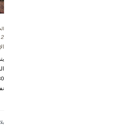
ال
2 تشرين الأول / أكتوبر، 2025
ال
يت
ال
نف
بل