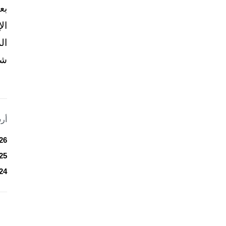
بع
ال
ال
شخ
أر
26
25
24