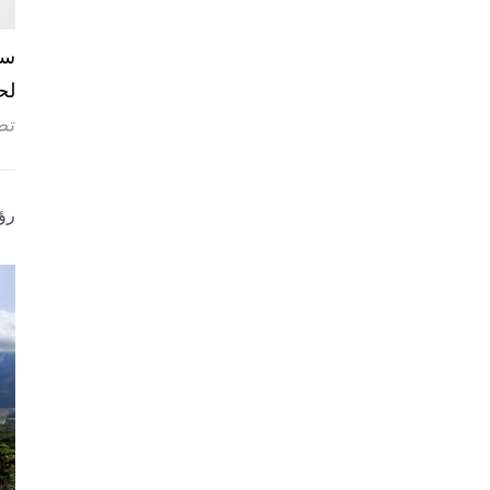
لح
تص
رؤ