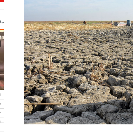
مق
مجلة