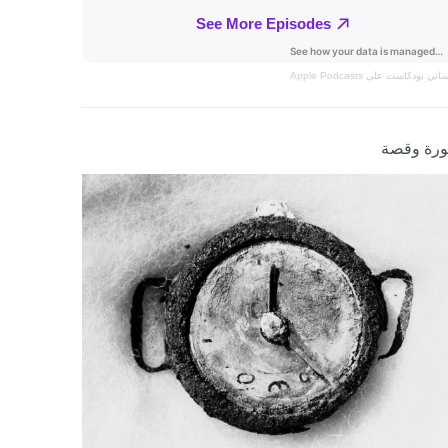
نساني
بودكاست على Apple Podcasts
رة وقصة