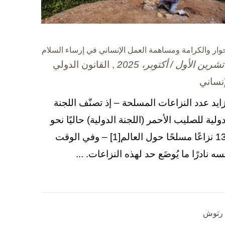
حوار والكرامة ومساهمة العمل الإنساني في إرساء السلام
, القانون الدولي
إنساني
زايد عدد النزاعات المسلحة – إذ تصنّف اللجنة
دولية للصليب الأحمر (اللجنة الدولية) حاليًا نحو
130 نزاعًا مسلحًا حول العالم[1] – وفي الوقت
سه نادرًا ما يُوضَع حد لهذه النزاعات. ...
ا رتوش