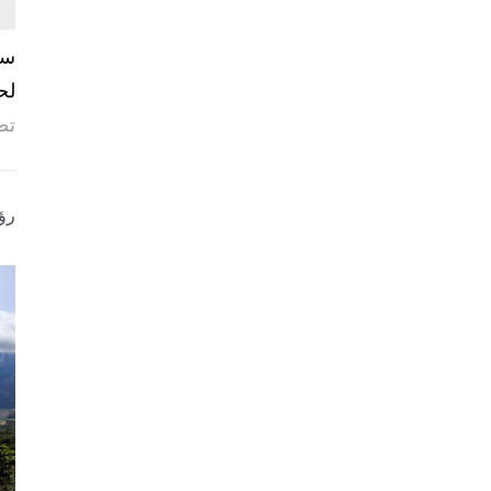
لح
تص
رؤ