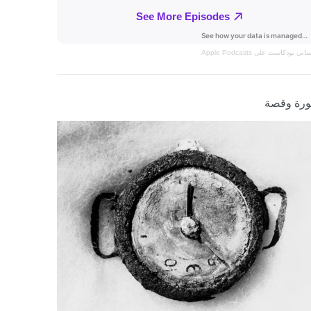
نساني
بودكاست على Apple Podcasts
رة وقصة