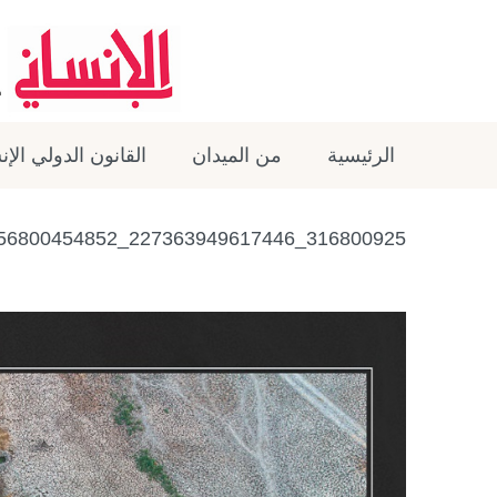
الرئيسية
من الميدان
القانون الدولي الإ
316800925_227363949617446_1259109556800454852_n