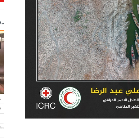
مق
مجلة