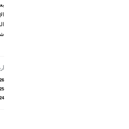
بع
ال
ال
شخ
أر
26
25
24