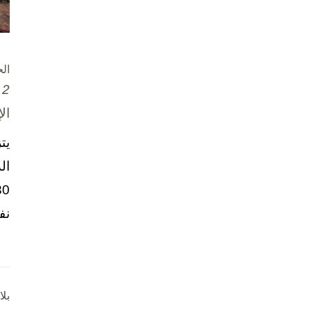
ال
2 تشرين الأول / أكتوبر، 2025
ال
يت
ال
نف
بل