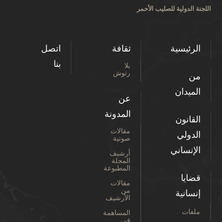
اللجنة الدولية للصليب الأحمر
الرئيسية
ثقافة
اتصل
بنا
بلا
رتوش
من
الميدان
عن
المدونة
القانون
مقالات
الدولي
صوتية
الإنساني
أرشيف
المجلة
المطبوعة
قضايا
مقالات
من
إنسانية
الأرشيف
ملفات
المساهمة
في