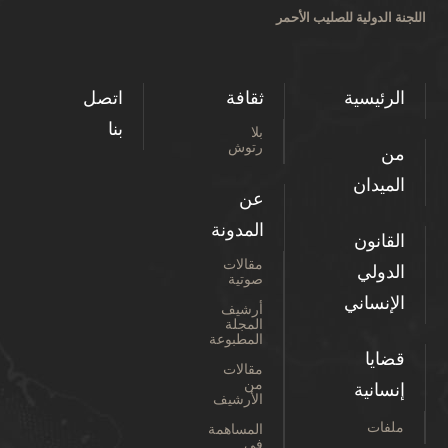
اللجنة الدولية للصليب الأحمر
الرئيسية
ثقافة
اتصل
بنا
بلا
رتوش
من
الميدان
عن
المدونة
القانون
مقالات
الدولي
صوتية
الإنساني
أرشيف
المجلة
المطبوعة
قضايا
مقالات
من
إنسانية
الأرشيف
ملفات
المساهمة
في