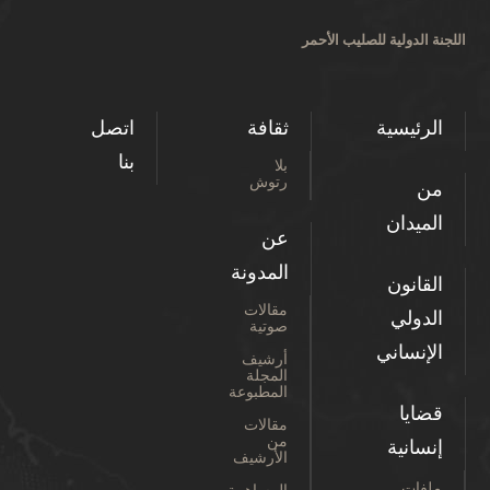
اللجنة الدولية للصليب الأحمر
الرئيسية
ثقافة
اتصل
بنا
بلا
رتوش
من
الميدان
عن
المدونة
القانون
مقالات
الدولي
صوتية
الإنساني
أرشيف
المجلة
المطبوعة
قضايا
مقالات
من
إنسانية
الأرشيف
ملفات
المساهمة