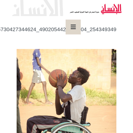
254349349_4902054429828504_152