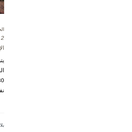
ال
2 تشرين الأول / أكتوبر، 2025
ال
يت
ال
نف
بل