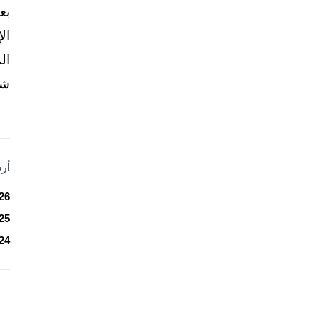
بع
ال
ال
شخ
أر
26
25
24