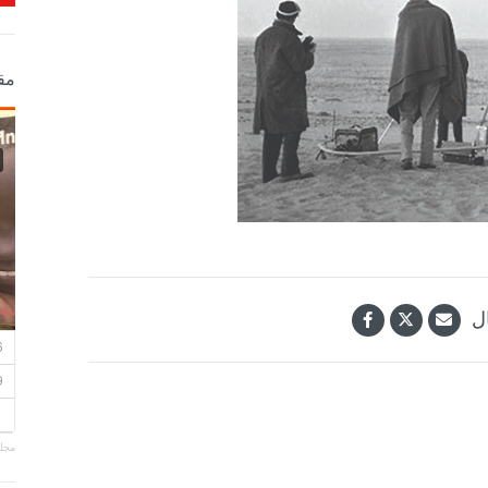
مق
ل
مجلة