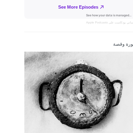
نساني
بودكاست على Apple Podcasts
رة وقصة