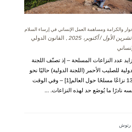
حوار والكرامة ومساهمة العمل الإنساني في إرساء السلام
, القانون الدولي
إنساني
زايد عدد النزاعات المسلحة – إذ تصنّف اللجنة
دولية للصليب الأحمر (اللجنة الدولية) حاليًا نحو
130 نزاعًا مسلحًا حول العالم[1] – وفي الوقت
سه نادرًا ما يُوضَع حد لهذه النزاعات. ...
ا رتوش