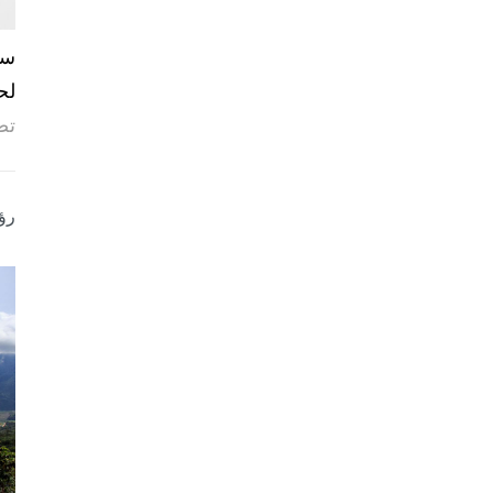
لح
تص
رؤ