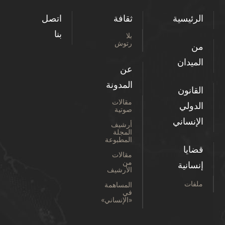
الرئيسية
ثقافة
اتصل
بنا
بلا
رتوش
من
الميدان
عن
المدونة
القانون
مقالات
الدولي
صوتية
الإنساني
أرشيف
المجلة
المطبوعة
قضايا
مقالات
من
إنسانية
الأرشيف
ملفات
المساهمة
في
«الإنساني»