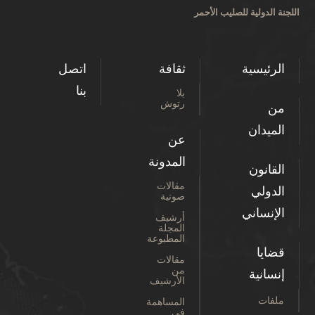
اللجنة الدولية للصليب الأحمر
الرئيسية
ثقافة
اتصل
بنا
بلا
رتوش
من
الميدان
عن
المدونة
القانون
مقالات
الدولي
صوتية
الإنساني
أرشيف
المجلة
المطبوعة
قضايا
مقالات
من
إنسانية
الأرشيف
ملفات
المساهمة
في