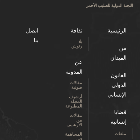
اللجنة الدولية للصليب الأحمر
الرئيسية
ثقافة
اتصل
بنا
بلا
رتوش
من
الميدان
عن
المدونة
القانون
مقالات
الدولي
صوتية
الإنساني
أرشيف
المجلة
المطبوعة
قضايا
مقالات
من
إنسانية
الأرشيف
ملفات
المساهمة
في