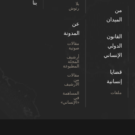
بنا
بلا
رتوش
من
الميدان
عن
المدونة
القانون
مقالات
الدولي
صوتية
الإنساني
أرشيف
المجلة
المطبوعة
قضايا
مقالات
من
إنسانية
الأرشيف
ملفات
المساهمة
في
«الإنساني»