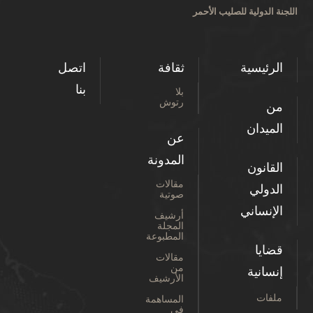
اللجنة الدولية للصليب الأحمر
الرئيسية
ثقافة
اتصل
بنا
بلا
رتوش
من
الميدان
عن
المدونة
القانون
مقالات
الدولي
صوتية
الإنساني
أرشيف
المجلة
المطبوعة
قضايا
مقالات
من
إنسانية
الأرشيف
ملفات
المساهمة
في