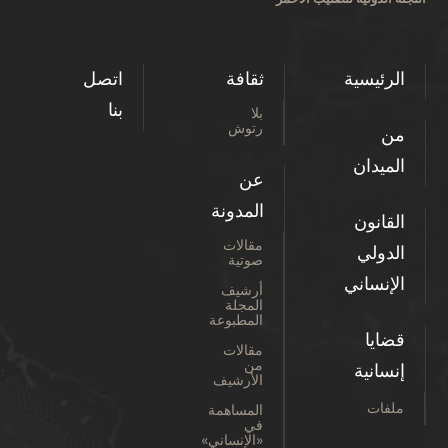
الرئيسية
ثقافة
اتصل
بنا
بلا
رتوش
من
الميدان
عن
المدونة
القانون
مقالات
الدولي
صوتية
الإنساني
أرشيف
المجلة
المطبوعة
قضايا
مقالات
من
إنسانية
الأرشيف
ملفات
المساهمة
في
«الإنساني»