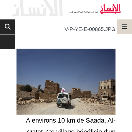
V-P-YE-E-00865.JPG
A environs 10 km de Saada, Al-
Qatat. Ce village bénéficie d'un