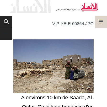
V-P-YE-E-00864.JPG
A environs 10 km de Saada, Al-
Qatat. Ce village bénéficie d'un