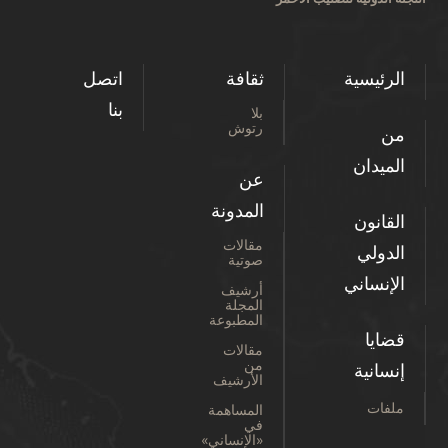
الرئيسية
ثقافة
اتصل
بنا
بلا
رتوش
من
الميدان
عن
المدونة
القانون
مقالات
الدولي
صوتية
الإنساني
أرشيف
المجلة
المطبوعة
قضايا
مقالات
من
إنسانية
الأرشيف
ملفات
المساهمة
في
«الإنساني»