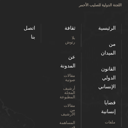
اللجنة الدولية للصليب الأحمر
الرئيسية
ثقافة
اتصل
بنا
بلا
رتوش
من
الميدان
عن
المدونة
القانون
مقالات
الدولي
صوتية
الإنساني
أرشيف
المجلة
المطبوعة
قضايا
مقالات
من
إنسانية
الأرشيف
ملفات
المساهمة
في