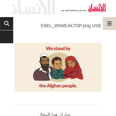
E9EL_85WEAk7l3P.png USE
شارك هذا المقال