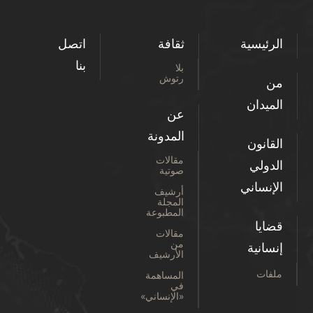
الرئيسية
ثقافة
اتصل
بنا
بلا
رتوش
من
الميدان
عن
المدونة
القانون
مقالات
الدولي
صوتية
الإنساني
أرشيف
المجلة
المطبوعة
قضايا
مقالات
من
إنسانية
الأرشيف
ملفات
المساهمة
في
«الإنساني»