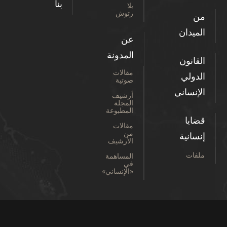
بنا
بلا
رتوش
من
الميدان
عن
المدونة
القانون
مقالات
الدولي
صوتية
الإنساني
أرشيف
المجلة
المطبوعة
قضايا
مقالات
من
إنسانية
الأرشيف
ملفات
المساهمة
في
«الإنساني»