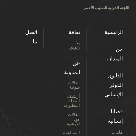
اللجنة الدولية للصليب الأحمر
الرئيسية
ثقافة
اتصل
بنا
بلا
رتوش
من
الميدان
عن
المدونة
القانون
مقالات
الدولي
صوتية
الإنساني
أرشيف
المجلة
المطبوعة
قضايا
مقالات
من
إنسانية
الأرشيف
ملفات
المساهمة