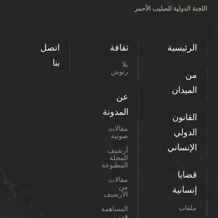
اللجنة الدولية للصليب الأحمر
الرئيسية
ثقافة
اتصل
بنا
بلا
رتوش
من
الميدان
عن
المدونة
القانون
مقالات
الدولي
صوتية
الإنساني
أرشيف
المجلة
المطبوعة
قضايا
مقالات
من
إنسانية
الأرشيف
ملفات
المساهمة
في