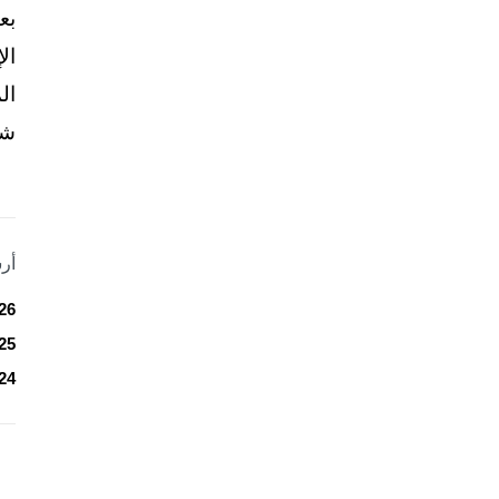
بع
ال
ال
شخ
أر
26
25
24