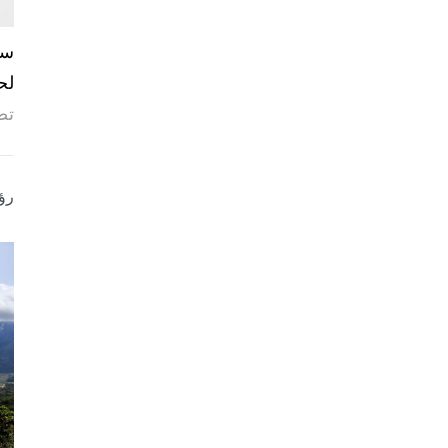
لح
تص
رؤ