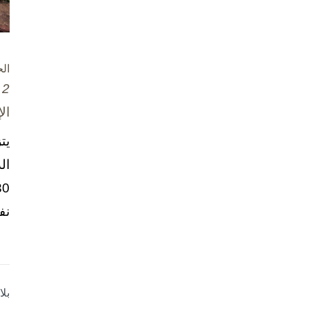
ال
2 تشرين الأول / أكتوبر، 2025
ال
يت
ال
نف
بل