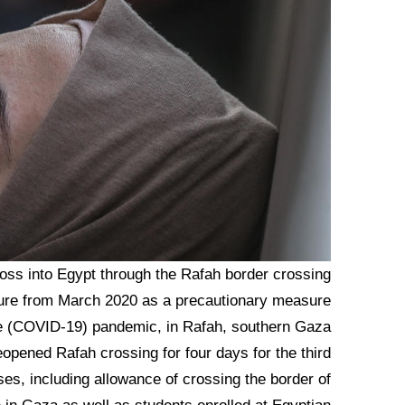
oss into Egypt through the Rafah border crossing
sure from March 2020 as a precautionary measure
se (COVID-19) pandemic, in Rafah, southern Gaza
opened Rafah crossing for four days for the third
es, including allowance of crossing the border of
 in Gaza as well as students enrolled at Egyptian