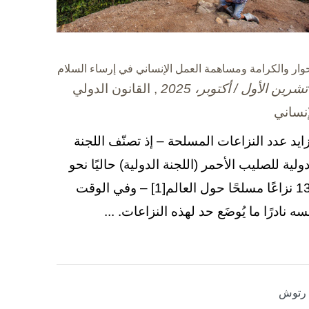
حوار والكرامة ومساهمة العمل الإنساني في إرساء السلام
, القانون الدولي
إنساني
زايد عدد النزاعات المسلحة – إذ تصنّف اللجنة
دولية للصليب الأحمر (اللجنة الدولية) حاليًا نحو
130 نزاعًا مسلحًا حول العالم[1] – وفي الوقت
سه نادرًا ما يُوضَع حد لهذه النزاعات. ...
ا رتوش