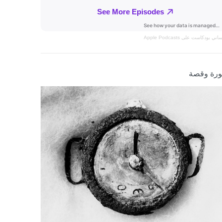
نساني
بودكاست على Apple Podcasts
رة وقصة