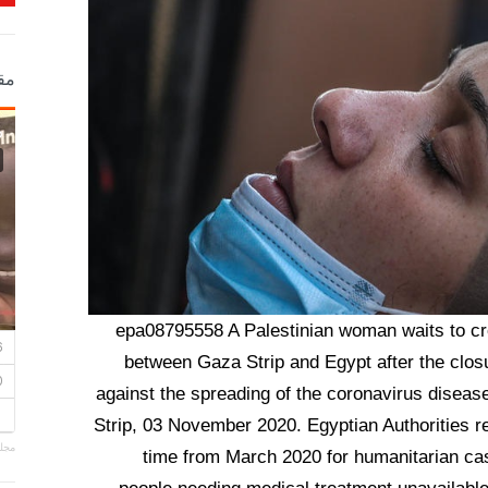
مق
epa08795558 A Palestinian woman waits to cr
between Gaza Strip and Egypt after the clo
against the spreading of the coronavirus disea
Strip, 03 November 2020. Egyptian Authorities re
مجلة
time from March 2020 for humanitarian cas
people needing medical treatment unavailable