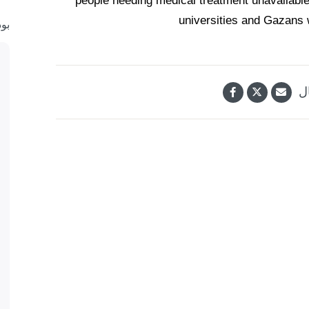
universities and Gaza
بو
ل