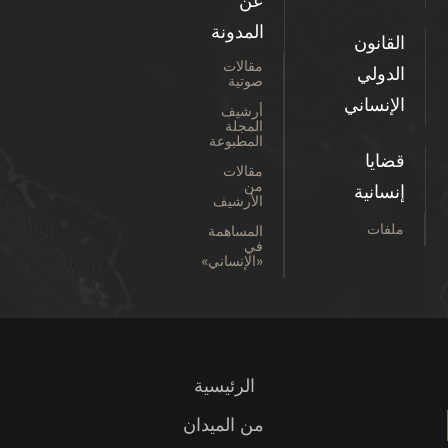
عن
المدونة
القانون
مقالات
الدولي
صوتية
الإنساني
أرشيف
المجلة
المطبوعة
قضايا
مقالات
من
إنسانية
الأرشيف
ملفات
المساهمة
في
«الإنساني»
الرئيسية
من الميدان