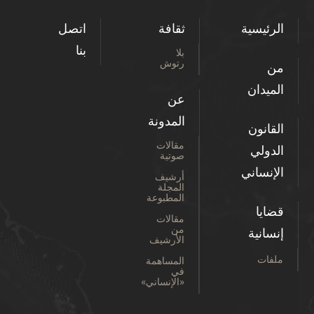
الرئيسية
ثقافة
اتصل
بنا
بلا
رتوش
من
الميدان
عن
المدونة
القانون
مقالات
الدولي
صوتية
الإنساني
أرشيف
المجلة
المطبوعة
قضايا
مقالات
من
إنسانية
الأرشيف
ملفات
المساهمة
في
«الإنساني»