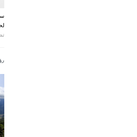
لح
تص
رؤ