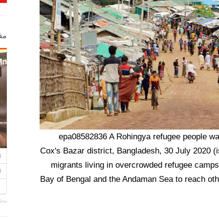
مق
epa08582836 A Rohingya refugee people wal
Cox's Bazar district, Bangladesh, 30 July 2020
migrants living in overcrowded refugee camps i
Bay of Bengal and the Andaman Sea to reach other
مجلة