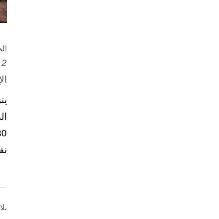
ال
2 تشرين الأول / أكتوبر، 2025
ال
يت
ال
نف
بل