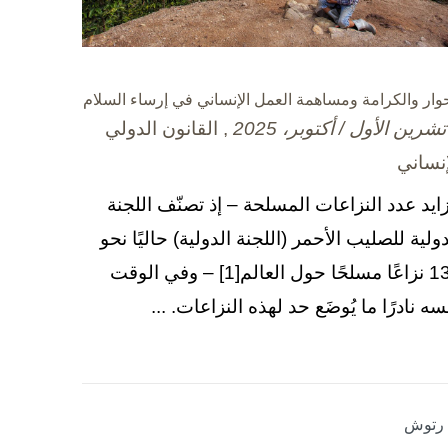
حوار والكرامة ومساهمة العمل الإنساني في إرساء السلام
, القانون الدولي
إنساني
زايد عدد النزاعات المسلحة – إذ تصنّف اللجنة
دولية للصليب الأحمر (اللجنة الدولية) حاليًا نحو
130 نزاعًا مسلحًا حول العالم[1] – وفي الوقت
سه نادرًا ما يُوضَع حد لهذه النزاعات. ...
ا رتوش