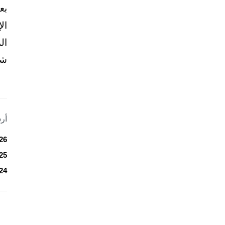
بع
ال
ال
شخ
أر
26
25
24