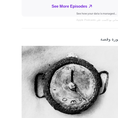
نساني
بودكاست على Apple Podcasts
رة وقصة