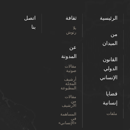
الرئيسية
ثقافة
اتصل
بنا
بلا
رتوش
من
الميدان
عن
المدونة
القانون
مقالات
الدولي
صوتية
الإنساني
أرشيف
المجلة
المطبوعة
قضايا
مقالات
من
إنسانية
الأرشيف
ملفات
المساهمة
في
«الإنساني»