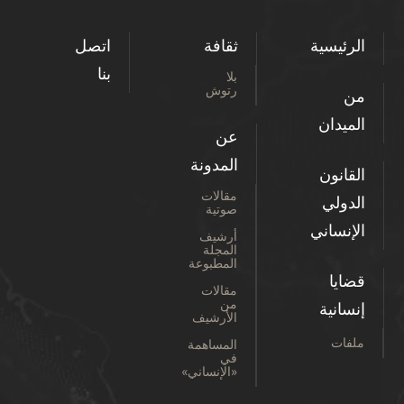
الرئيسية
ثقافة
اتصل
بنا
بلا
رتوش
من
الميدان
عن
المدونة
القانون
مقالات
الدولي
صوتية
الإنساني
أرشيف
المجلة
المطبوعة
قضايا
مقالات
من
إنسانية
الأرشيف
ملفات
المساهمة
في
«الإنساني»