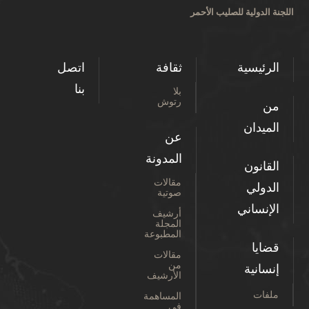
اللجنة الدولية للصليب الأحمر
الرئيسية
ثقافة
اتصل
بنا
بلا
رتوش
من
الميدان
عن
المدونة
القانون
مقالات
الدولي
صوتية
الإنساني
أرشيف
المجلة
المطبوعة
قضايا
مقالات
من
إنسانية
الأرشيف
ملفات
المساهمة
في