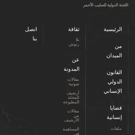
اللجنة الدولية للصليب الأحمر
الرئيسية
ثقافة
اتصل
بنا
بلا
رتوش
من
الميدان
عن
المدونة
القانون
مقالات
الدولي
صوتية
الإنساني
أرشيف
المجلة
المطبوعة
قضايا
مقالات
من
إنسانية
الأرشيف
ملفات
المساهمة
في