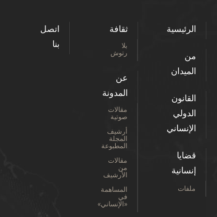
الرئيسية
ثقافة
اتصل
بنا
بلا
رتوش
من
الميدان
عن
المدونة
القانون
مقالات
الدولي
صوتية
الإنساني
أرشيف
المجلة
المطبوعة
قضايا
مقالات
من
إنسانية
الأرشيف
ملفات
المساهمة
في
«الإنساني»