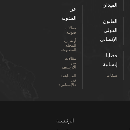
الميدان
عن
المدونة
القانون
مقالات
الدولي
صوتية
الإنساني
أرشيف
المجلة
المطبوعة
قضايا
مقالات
من
إنسانية
الأرشيف
ملفات
المساهمة
في
«الإنساني»
الرئيسية